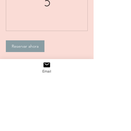
Reservar ahora
Email
Datos de contacto
HELLO@FLOREZKA.COM