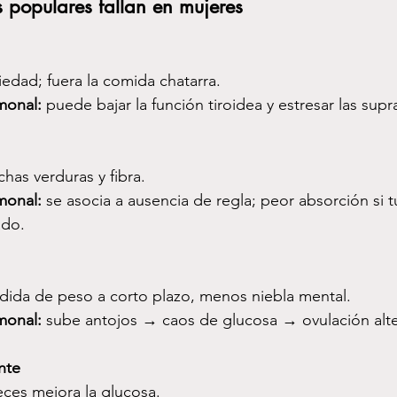
s populares fallan en mujeres
iedad; fuera la comida chatarra.
monal:
 puede bajar la función tiroidea y estresar las supr
has verduras y fibra.
monal:
 se asocia a ausencia de regla; peor absorción si tu
ado.
dida de peso a corto plazo, menos niebla mental.
monal:
 sube antojos → caos de glucosa → ovulación alt
nte
eces mejora la glucosa.