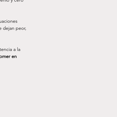
enio y cero 
uaciones 
te dejan peor, 
encia a la 
omer en 