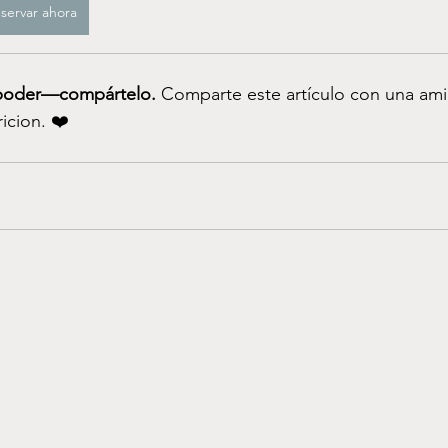
servar ahora
 poder—compártelo.
 Comparte este artículo con una am
icion. ❤️