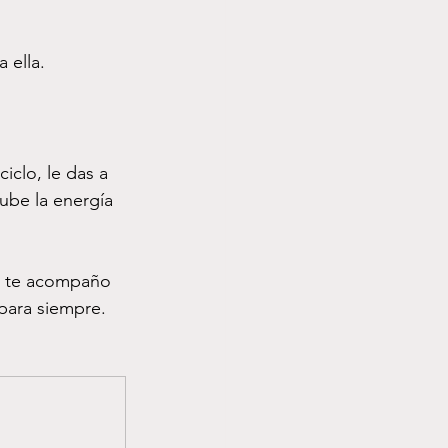
a ella.
iclo, le das a 
ube la energía 
 te acompaño 
para siempre. 