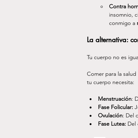
Contra hor
insomnio, c
conmigo a 
La alternativa: c
Tu cuerpo no es igua
Comer para la salud
tu cuerpo necesita:
Menstruación
: 
Fase Folicular: 
J
Ovulación
: Del d
Fase Lutea: 
Del 