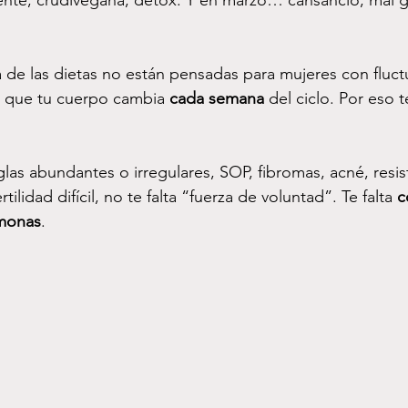
ente, crudivegana, detox. Y en marzo… cansancio, mal g
a de las dietas no están pensadas para mujeres con fluct
 que tu cuerpo cambia 
cada semana
 del ciclo. Por eso 
glas abundantes o irregulares, SOP, fibromas, acné, resist
ilidad difícil, no te falta “fuerza de voluntad”. Te falta 
c
rmonas
.