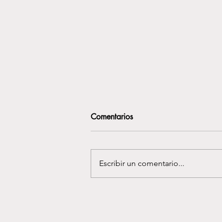
Comentarios
Escribir un comentario...
La Prescripción del Placer:
Cómo el Sexo, el Sueño y
Soltar, sanan tus hormonas