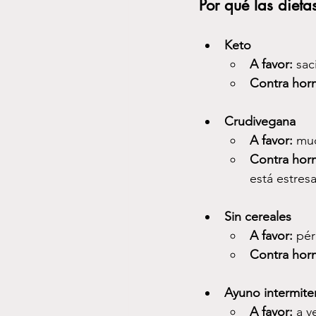
Por qué las dieta
Keto
A favor:
 sac
Contra hor
Crudivegana
A favor:
 muc
Contra hor
está estres
Sin cereales
A favor:
 pér
Contra hor
Ayuno intermite
A favor:
 a v