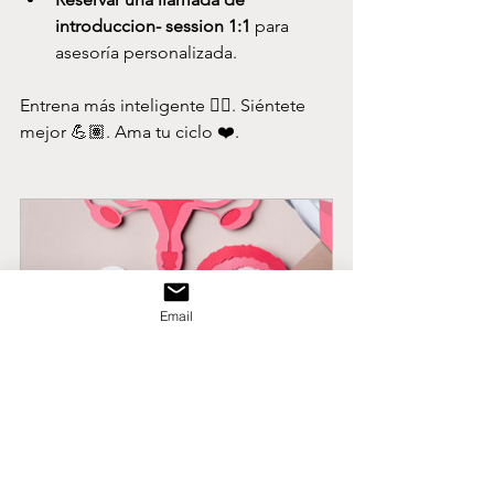
introduccion- session 1:1
 para 
asesoría personalizada.
Entrena más inteligente 👌🏽. Siéntete 
mejor 💪🏽. Ama tu ciclo ❤️.
Email
Menstrual education @ Schools 
and Clubs
30
Reservar ahora